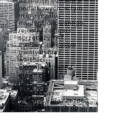
wszelkich ewidencji
podatkowych, w tym
m.in. ryczałtu
ewidencjonowanego,
rejestru zakupu i
sprzedaży VAT,
ewidencji środków
trwałych oraz
wartości
niematerialnych i
prawnych;
sporządzanie
deklaracji oraz zeznań
rozliczeniowych do
US i ZUS;
reprezentowanie
Klienta przed