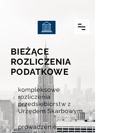
BIEŻĄCE
ROZLICZENIA
PODATKOWE
kompleksowe
rozliczenia
przedsiębiorstw z
Urzędem Skarbowym,
prowadzenie