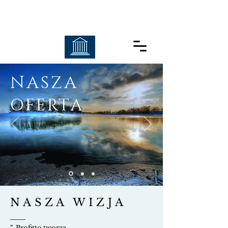
NASZA
OFERTA
NASZA WIZJA
“
Profitto
tworzą