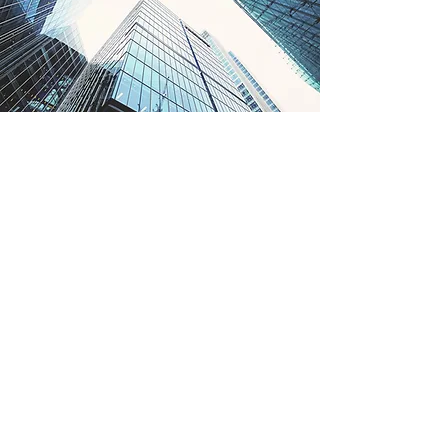
ZAKRES
SZKOLEŃ
PROFITTO
1. Wszystkie zagadnienia prawa
podatkowego
2. Ceny transferowe - zabezpieczenie
ryzyka transakcji powiązanych
(transfer pricing)
3. Schematy podatkowe (MDR)