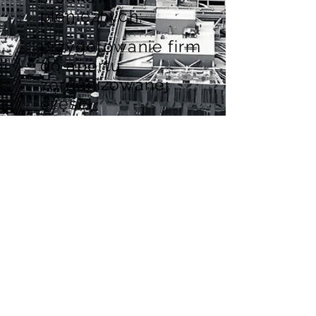
pieniężnych;
przygotowanie firm
do aportu
zorganizowanej
części
przedsiębiorstwa
lub aportu
przedsiębiorstwa
do innej spółki;
przygotowanie
spółek do
optymalnego
podwyższenia
kapitału;