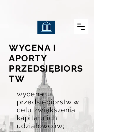
WYCENA I
APORTY
PRZEDSIĘBIORS
TW
wycena
przedsiębiorstw w
celu zwiększenia
kapitału ich
udziałowców;