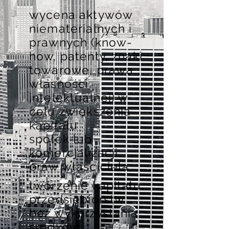
wycena aktywów
niematerialnych i
prawnych (know-
how, patenty, znaki
towarowe, prawa
własności
intelektualnej) w
celu zwiększenia
kapitału
spółek lub
komercjalizacji
praw właściciela;
tworzenie kapitału
przedsiębiorstw
bez wykorzystania
środków