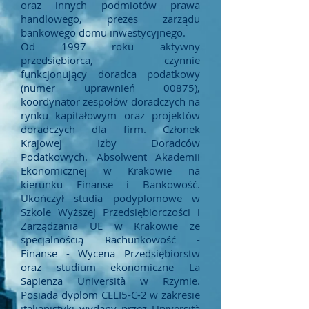
oraz innych podmiotów prawa
handlowego, prezes zarządu
bankowego domu inwestycyjnego.
Od 1997 roku aktywny
przedsiębiorca, czynnie
funkcjonujący doradca podatkowy
(numer uprawnień 00875),
koordynator zespołów doradczych na
rynku kapitałowym oraz projektów
doradczych dla firm. Członek
Krajowej Izby Doradców
Podatkowych. Absolwent Akademii
Ekonomicznej w Krakowie na
kierunku Finanse i Bankowość.
Ukończył studia podyplomowe w
Szkole Wyższej Przedsiębiorczości i
Zarządzania UE w Krakowie ze
specjalnością Rachunkowość -
Finanse - Wycena Przedsiębiorstw
oraz studium ekonomiczne La
Sapienza Università w Rzymie.
Posiada dyplom CELI5-C-2 w zakresie
italianistyki wydany przez Università