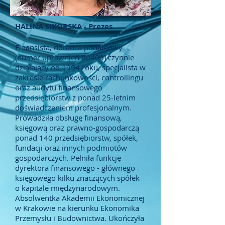
HALINA SIKORSKA - Prezes
Finansista, doradca podatkowy
(numer uprawnień 00409) czynnie
działający od 1994 roku, specjalista w
zakresie rachunkowości, controllingu
oraz audytu finansowego
przedsiębiorstw z ponad 25-letnim
doświadczeniem profesjonalnym.
Prowadziła obsługę finansową,
księgową oraz prawno-gospodarczą
ponad 140 przedsiębiorstw, spółek,
fundacji oraz innych podmiotów
gospodarczych. Pełniła funkcję
dyrektora finansowego - głównego
księgowego kilku znaczących spółek
o kapitale międzynarodowym.
Absolwentka Akademii Ekonomicznej
w Krakowie na kierunku Ekonomika
Przemysłu i Budownictwa. Ukończyła