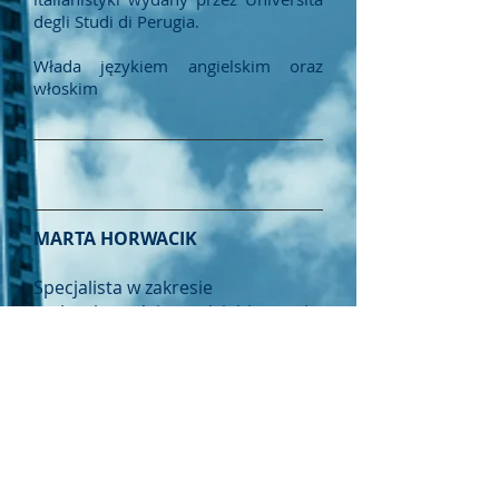
degli Studi di Perugia.
Włada językiem angielskim oraz
włoskim
MARTA HORWACIK
Specjalista w zakresie
rachunkowości przedsiębiorstw i
systemu podatkowego,
dyplomowany księgowy.
MONIKA SZATAN
Specjalista w zakresie
rachunkowości przedsiębiorstw i
systemu podatkowego,